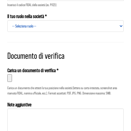
Inserisci il codice FIDAL della società (es. PI123)
Il tuo ruolo nella società *
Documento di verifica
Carica un documento di verifica *
Carica un documento che attesti la tua posizione nella società (lettera su carta intestata, screenshot area
riservata FIDAL, nomina ufficiale, ecc.). Formati accettati: PDF, JPG, PNG. Dimensione massima: 5MB.
Note aggiuntive